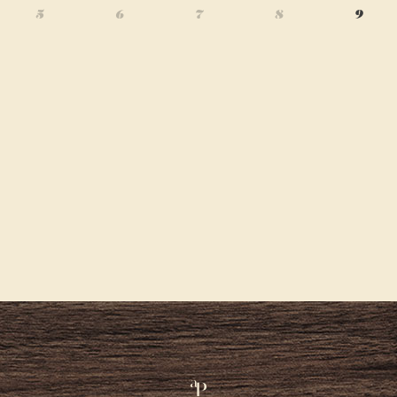
5
6
7
8
9
Atelier
Pond