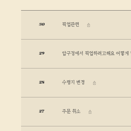
픽업관련
30
비밀글
압구정에서 픽업하려고해요 어떻게 
29
수령지 변경
28
비밀글
주문 취소
27
비밀글