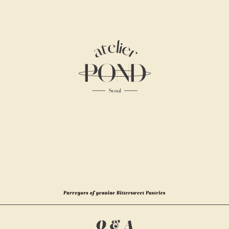
Atelier
Pond
Purveyors
of
genuine
Q & A
Bittersweet