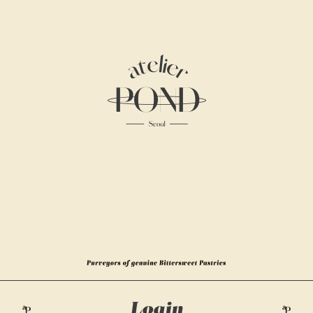
Atelier
Pond
Purveyors
of
genuine
Login
Bittersweet