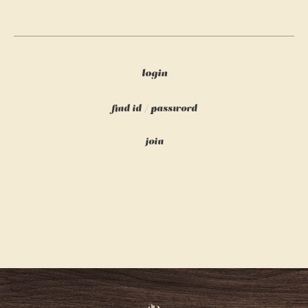
login
find id
/
password
join
Atelier