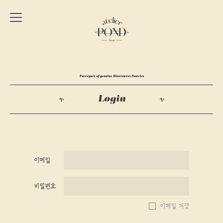
Atelier
Pond
Purveyors
of
genuine
Login
Bittersweet
Pastries
이메일
비밀번호
이메일 저장